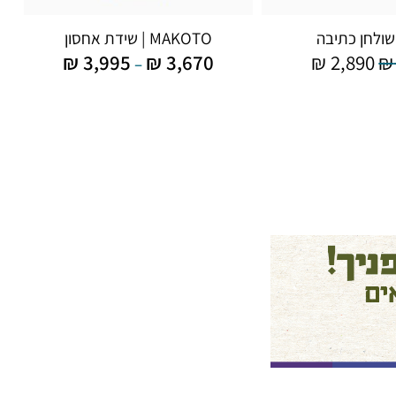
MAKOTO | שידת אחסון
₪
3,995
₪
3,670
₪
2,890
₪
–