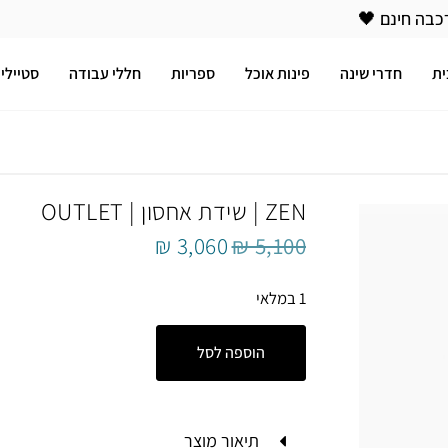
כבה חינם 🖤
ית
חדרי שינה
פינות אוכל
ספריות
חללי עבודה
סטיילינ
ZEN | שידת אחסון | OUTLET
₪
3,060
₪
5,100
1 במלאי
הוספה לסל
תיאור מוצר