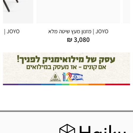
JOYO | מזנון מעץ שיטה מלא
JOYO | שידת צד מעץ מלא
945
₪
3,080