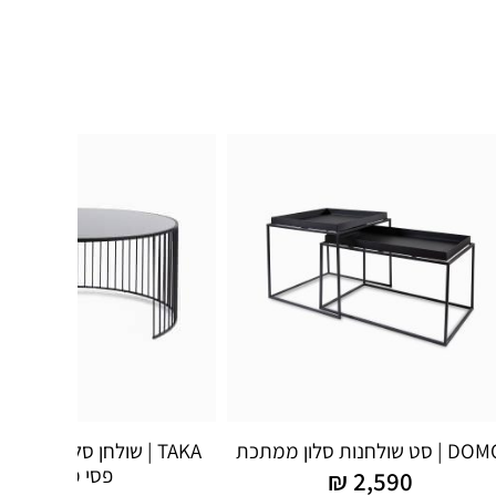
| סט שולחנות סלון ממתכת
TAKA | שולחן סלון עגול ז
פסי מתכת
₪
2,590