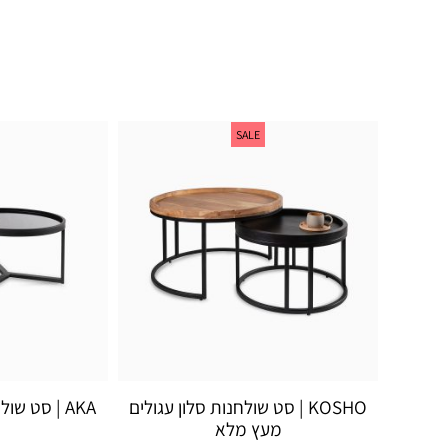
אלעד שלף
SALE
KOSHO | סט שולחנות סלון עגולים
AKA | סט ש
מעץ מלא