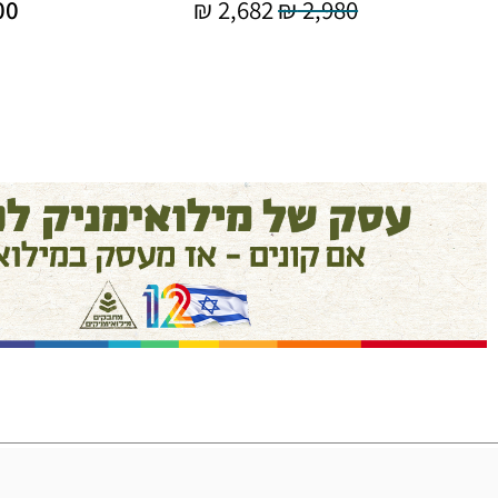
00
₪
2,682
₪
2,980