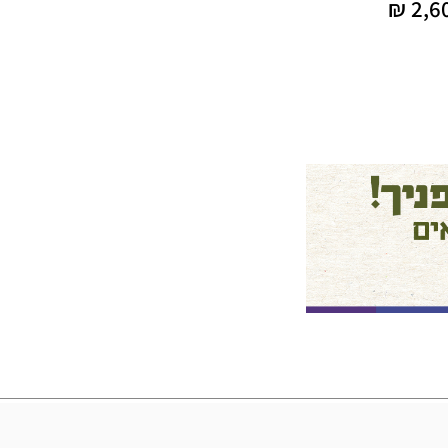
₪
2,6