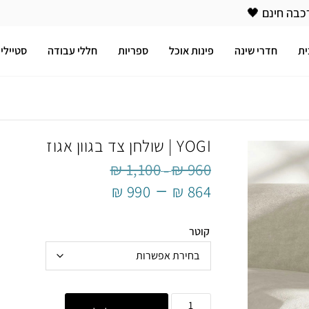
כבה חינם 🖤
ית
חדרי שינה
פינות אוכל
ספריות
חללי עבודה
סטיילינ
YOGI | שולחן צד בגוון אגוז
₪
1,100
₪
960
–
–
₪
990
₪
864
קוטר