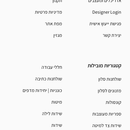
אדריכלים ומעצבים
תקנון
Designer Login
מדיניות פרטיות
פגישת ייעוץ אישית
מפת אתר
יצירת קשר
מגזין
קטגוריות מובילות
חללי עבודה
שולחנות כתיבה
שולחנות סלון
כונניות | יחידות מדפים
מזנונים לסלון
מיטות
קונסולות
שידות לילה
ספריות מעוצבות
שידות
שידות צד למיטה