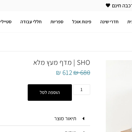
כבה חינם 🖤
ית
חדרי שינה
פינות אוכל
ספריות
חללי עבודה
סטיילינ
SHO | מדף מעץ מלא
₪
612
₪
680
הוספה לסל
תיאור מוצר