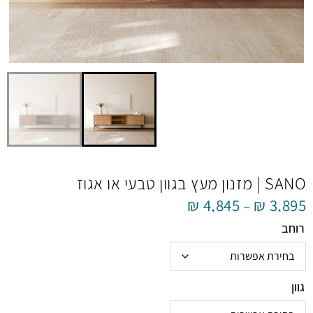
SANO | מזנון מעץ בגוון טבעי או אגוז
₪
4,845
₪
3,895
–
רוחב
גוון