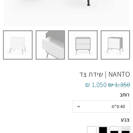
NANTO | שידת צד
₪
1,050
₪
1,350
רוחב
צבע