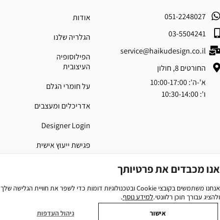
051-2248027
אודות
03-5504241
הגלריה שלנו
service@haikudesign.co.il
הפילוסופיה
העיצובית
החורטים 8, חולון
א'-ה': 10:00-17:00
על חומרי הגלם
ו': 10:30-14:00
אדריכלים ומעצבים
Designer Login
פגישת ייעוץ אישית
יצירת קשר
אנו מכבדים את פרטיותך
אנחנו משתמשים בקובצי
Cookie
ובטכנולוגיות דומות כדי לשפר את חוויית הגלישה שלך
למידע נוסף
.
ולהציג עבורך תוכן רלוונטי.
אישור
ניהול העדפות