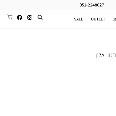
051-2248027
ג
OUTLET
SALE