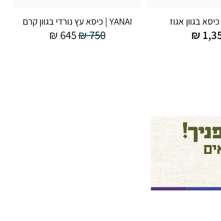
YANAI | כיסא עץ נורדי בגוון קרם
₪
645
₪
750
₪
1,3