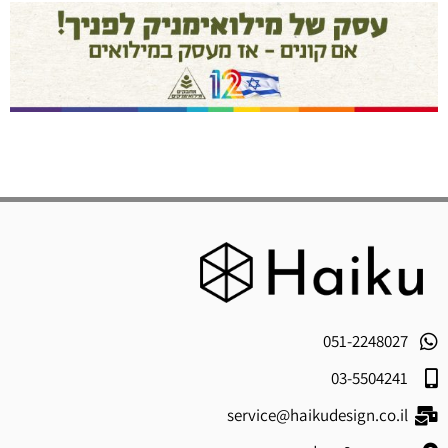
051-2248027
03-5504241
service@haikudesign.co.il