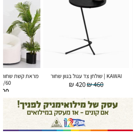
KAWAI | שולחן צד עגול בגוון שחור
מראת קשת שחורה ע
175/60 ס"מ
₪
420
₪
460
,200