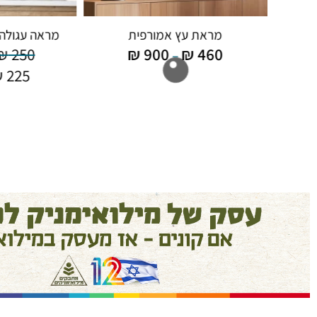
סטית
מראת עץ אמורפית
מראה עגולה 
₪
250
₪
900
₪
460
–
₪
225