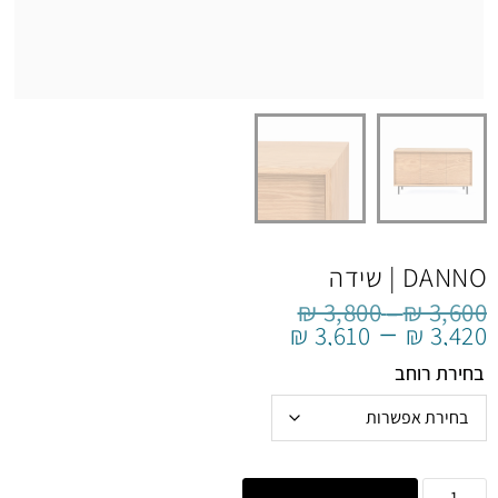
DANNO | שידה
₪
3,800
₪
3,600
–
–
₪
3,610
₪
3,420
בחירת רוחב