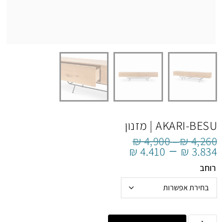
AKARI-BESU | מזנון
₪
4,900
₪
4,260
–
–
₪
4,410
₪
3,834
רוחב