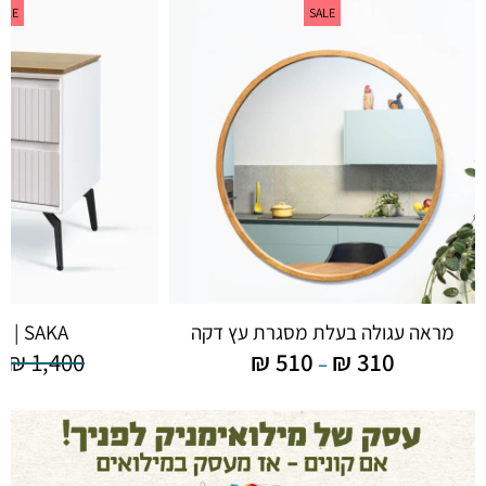
ALE
SALE
מראה עגולה בעלת מסגרת עץ דקה
SAKA | שידת צד
0
₪
1,400
₪
510
₪
310
–