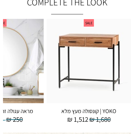
COMPLETE THE LOOK
ALE
SALE
YOKO | קונסולה מעץ מלא
מראה עגולה זהב
0
₪
250
₪
1,512
₪
1,680
–
₪
225
–