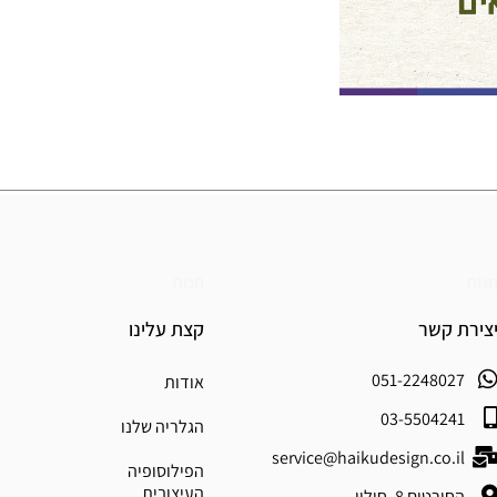
נות
חנות
צירת קשר
קצת עלינו
051-2248027
אודות
03-5504241
הגלריה שלנו
service@haikudesign.co.il
הפילוסופיה
העיצובית
החורטים 8, חולון