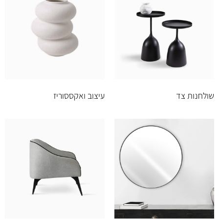
שולחנות צד
עיצוב ואקססוריז