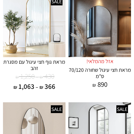
SALE
אזל מהמלאי!
מראת גוף חצי עיגול עם מסגרת
זהב
מראת חצי עיגול שחורה 70/120
1,250
430
ס"מ
–
₪
₪
890
1,063
366
₪
–
₪
₪
SALE
SALE