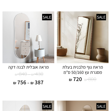
SALE
SALE
מראת גוף מלבנית בעלת
מראה אובלית לבנה דקה
מסגרת עץ 50/160 ס"מ
840
430
–
₪
₪
720
800
₪
₪
756
387
–
₪
₪
SALE
SALE