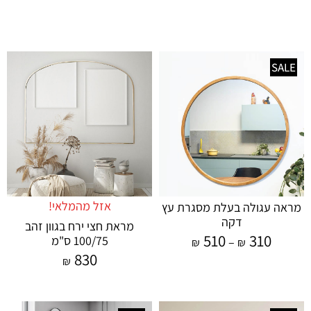
SALE
אזל מהמלאי!
מראה עגולה בעלת מסגרת עץ
דקה
מראת חצי ירח בגוון זהב
510
310
100/75 ס"מ
–
₪
₪
830
₪