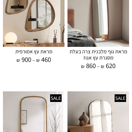
מראת גוף מלבנית צרה בעלת
מראת עץ אמורפית
מסגרת עץ אגוז
900
460
–
₪
₪
860
620
–
₪
₪
SALE
SALE