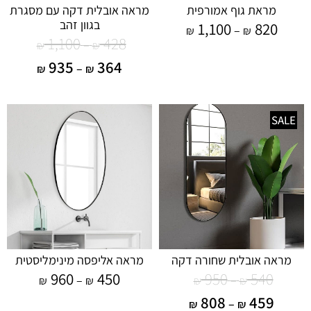
מראת גוף אמורפית
מראה אובלית דקה עם מסגרת
בגוון זהב
1,100
820
–
₪
₪
1,100
428
–
₪
₪
935
364
–
₪
₪
SALE
מראה אובלית שחורה דקה
מראה אליפסה מינימליסטית
960
450
950
540
–
–
₪
₪
₪
₪
808
459
–
₪
₪