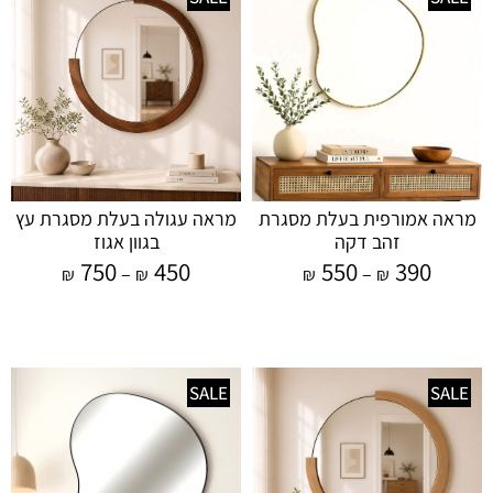
מראה אמורפית בעלת מסגרת
מראה עגולה בעלת מסגרת עץ
זהב דקה
בגוון אגוז
750
450
550
390
–
–
₪
₪
₪
₪
SALE
SALE