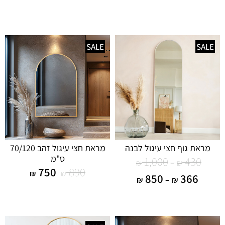
SALE
SALE
מראת גוף חצי עיגול לבנה
מראת חצי עיגול זהב 70/120
ס"מ
1,000
430
–
₪
₪
750
890
₪
₪
850
366
–
₪
₪