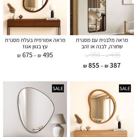
מראה מלבנית עם מסגרת
מראה אמורפית בעלת מסגרת
שחורה, לבנה או זהב
עץ בגוון אגוז
675
495
950
430
–
–
₪
₪
₪
₪
855
387
–
₪
₪
SALE
SALE