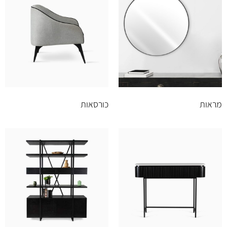
מראות
כורסאות