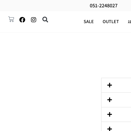
051-2248027
ג
OUTLET
SALE